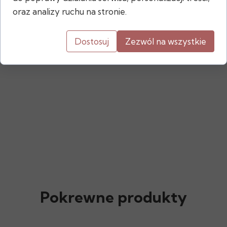
średnica górna: 17,5 cm
oraz analizy ruchu na stronie.
waga: 2,2 kg
Dostosuj
Zezwól na wszystkie
Pokrewne produkty