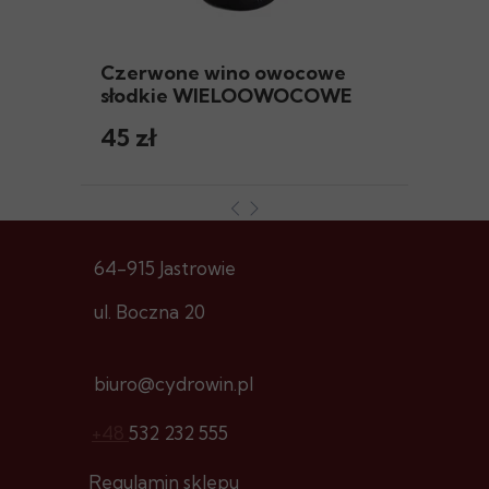
Czerwone wino owocowe
słodkie WIELOOWOCOWE
45 zł
64-915 Jastrowie
ul. Boczna 20
biuro@cydrowin.pl
+48
532 232 555
Regulamin sklepu