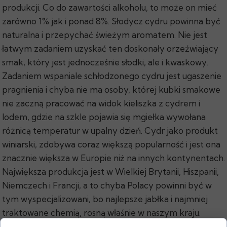
produkcji. Co do zawartości alkoholu, to może on mieć
zarówno 1% jak i ponad 8%. Słodycz cydru powinna być
naturalna i przepychać świeżym aromatem. Nie jest
łatwym zadaniem uzyskać ten doskonały orzeźwiający
smak, który jest jednocześnie słodki, ale i kwaskowy.
Zadaniem wspaniale schłodzonego cydru jest ugaszenie
pragnienia i chyba nie ma osoby, której kubki smakowe
nie zaczną pracować na widok kieliszka z cydrem i
lodem, gdzie na szkle pojawia się mgiełka wywołana
różnicą temperatur w upalny dzień. Cydr jako produkt
winiarski, zdobywa coraz większą popularność i jest ona
znacznie większa w Europie niż na innych kontynentach.
Największa produkcja jest w Wielkiej Brytanii, Hiszpanii,
Niemczech i Francji, a to chyba Polacy powinni być w
tym wyspecjalizowani, bo najlepsze jabłka i najmniej
traktowane chemią, rosną właśnie w naszym kraju.
Kultura picia Cydru w Polsce sięga XVI wieku, choć