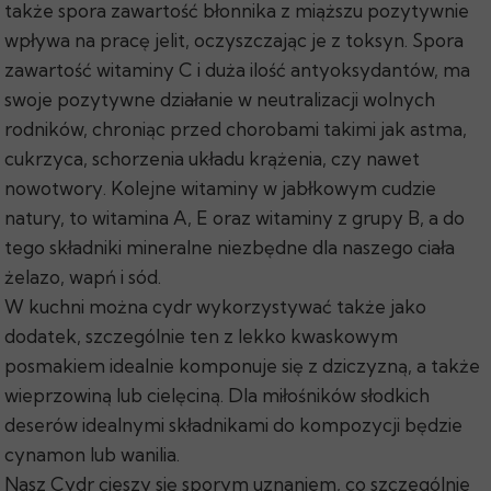
także spora zawartość błonnika z miąższu pozytywnie
wpływa na pracę jelit, oczyszczając je z toksyn. Spora
zawartość witaminy C i duża ilość antyoksydantów, ma
swoje pozytywne działanie w neutralizacji wolnych
rodników, chroniąc przed chorobami takimi jak astma,
cukrzyca, schorzenia układu krążenia, czy nawet
nowotwory. Kolejne witaminy w jabłkowym cudzie
natury, to witamina A, E oraz witaminy z grupy B, a do
tego składniki mineralne niezbędne dla naszego ciała
żelazo, wapń i sód.
W kuchni można cydr wykorzystywać także jako
dodatek, szczególnie ten z lekko kwaskowym
posmakiem idealnie komponuje się z dziczyzną, a także
wieprzowiną lub cielęciną. Dla miłośników słodkich
deserów idealnymi składnikami do kompozycji będzie
cynamon lub wanilia.
Nasz Cydr cieszy się sporym uznaniem, co szczególnie